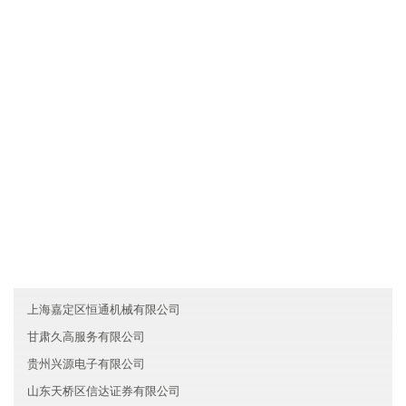
文化是一种力量，山西盛世生物科技有限公司制度完善，但我们却
丝毫不弱视文化对于一个人组织行为的作用。我们把组织文化看作
是非常重要的道德力量，有时甚至是根本性的和决定性的。所以，
我们总是"兵马未动，文化先行"。我们依靠既有的组织文化去选择
人，也依靠它去影响人，改变人，约束人。文化就是我们的灵魂。
友情链接
海南和翔建筑有限公司
辽宁庄河市建业证券有限公司
内蒙古安泰房地产有限公司
上海嘉定区恒通机械有限公司
甘肃久高服务有限公司
贵州兴源电子有限公司
山东天桥区信达证券有限公司