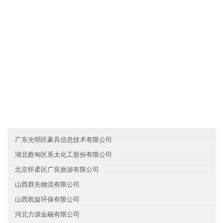
各业务员必须每月一次对客户进行走访，了解产品需求信息及客户
对产品的反映，并将情况及时反馈给山西盛世生物科技有限公司。
友情链接
上海崇明区鼎力教育有限公司
黑龙江华雨智能制造有限公司
吉林佳兴证券有限公司
广东光明区豪具信息技术有限公司
湖北蔡甸区系太化工股份有限公司
北京怀柔区广良旅游有限公司
山西群先物流有限公司
山西凯旋环保有限公司
河北力源金融有限公司